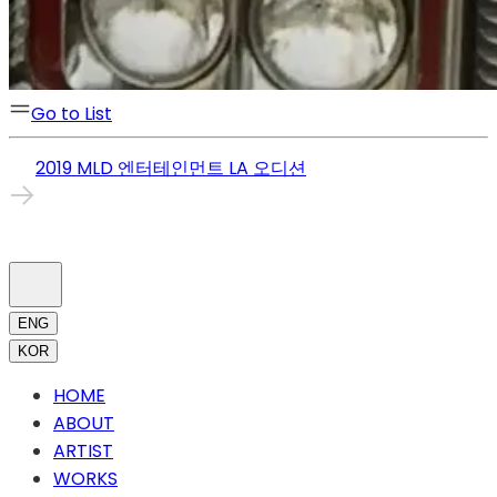
Go to List
2019 MLD 엔터테인먼트 LA 오디션
ENG
KOR
HOME
ABOUT
ARTIST
WORKS