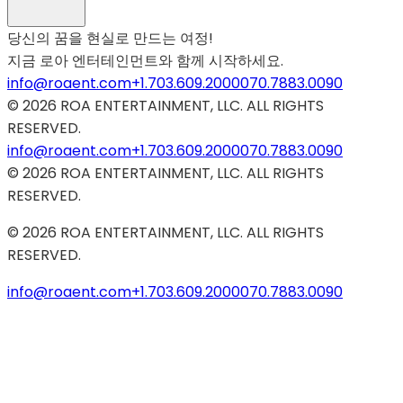
당신의 꿈을 현실로 만드는 여정!
지금 로아 엔터테인먼트와 함께 시작하세요.
info@roaent.com
+1.703.609.2000
070.7883.0090
©
2026
ROA ENTERTAINMENT, LLC. ALL RIGHTS
RESERVED.
info@roaent.com
+1.703.609.2000
070.7883.0090
©
2026
ROA ENTERTAINMENT, LLC. ALL RIGHTS
RESERVED.
©
2026
ROA ENTERTAINMENT, LLC. ALL RIGHTS
RESERVED.
info@roaent.com
+1.703.609.2000
070.7883.0090